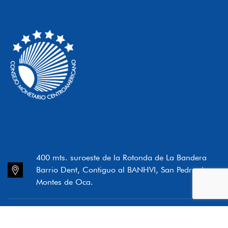
400 mts. suroeste de la Rotonda de La Bandera
Barrio Dent, Contiguo al BANHVI, San Pedro de
Montes de Oca.
(506) 2280-9522