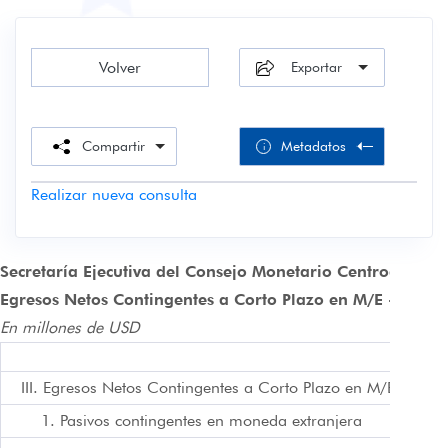
Volver
Exportar
Compartir
Metadatos
i
Realizar nueva consulta
Secretaría Ejecutiva del Consejo Monetario Centroameric
Con
Egresos Netos Contingentes a Corto Plazo en M/E - dato
En millones de USD
Fecha
actua
III. Egresos Netos Contingentes a Corto Plazo en M/E
de lo
1. Pasivos contingentes en moneda extranjera
meta