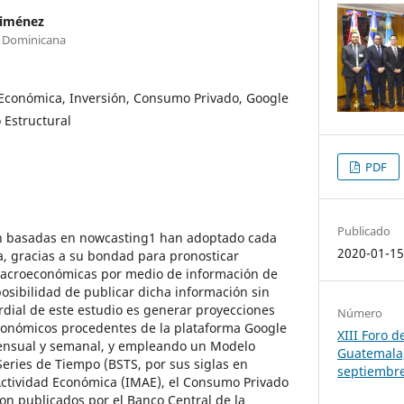
Jiménez
a Dominicana
 Económica, Inversión, Consumo Privado, Google
 Estructural
PDF
Publicado
ón basadas en nowcasting1 han adoptado cada
2020-01-1
, gracias a su bondad para pronosticar
acroeconómicas por medio de información de
posibilidad de publicar dicha información sin
ordial de este estudio es generar proyecciones
Número
onómicos procedentes de la plataforma Google
XIII Foro 
ensual y semanal, y empleando un Modelo
Guatemala,
Series de Tiempo (BSTS, por sus siglas en
septiembr
 Actividad Económica (IMAE), el Consumo Privado
 son publicados por el Banco Central de la