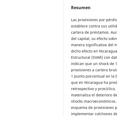
Resumen
Las provisiones por p´erdi
establece contra sus util
cartera de pr´estamos. Aun
del capital, su efecto sob
manera significativa del 
dicho efecto en Nicaragu
Estructural (SVAR) con dat
indican que un shock de 1
provisiones a cartera brut
1 punto porcentual en la br
que en Nicaragua ha pre
retrospectivo y proc´ıcli
materializa el deterioro de
shocks macroecon´omicos.
esquema de provisiones p
implementar colchones de c