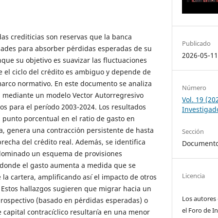
das crediticias son reservas que la banca
Publicado
idades para absorber p´erdidas esperadas de su
2026-05-1
que su objetivo es suavizar las fluctuaciones
re el ciclo del cr´edito es ambiguo y depende de
marco normativo. En este documento se analiza
Número
a mediante un modelo Vector Autorregresivo
Vol. 19 (20
os para el per´ıodo 2003-2024. Los resultados
Investigado
 punto porcentual en el ratio de gasto en
a, genera una contracci´on persistente de hasta
Sección
echa del cr´edito real. Adem´as, se identifica
Documento
dominado un esquema de provisiones
co, donde el gasto aumenta a medida que se
Licencia
 la cartera, amplificando as´ı el impacto de otros
 Estos hallazgos sugieren que migrar hacia un
Los autores 
rospectivo (basado en p´erdidas esperadas) o
el Foro de I
apital contrac´ıclico resultar´ıa en una menor