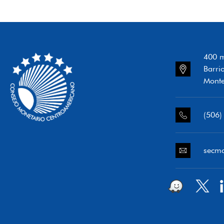
400 m
Barri
Monte
(506)
secm