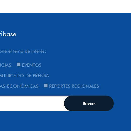
ribase
one el tema de interés:
ICIAS
EVENTOS
UNICADO DE PRENSA
AS-ECONÓMICAS
REPORTES REGIONALES