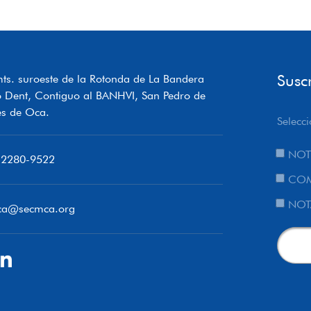
Susc
ts. suroeste de la Rotonda de La Bandera
o Dent, Contiguo al BANHVI, San Pedro de
s de Oca.
Selecci
NOT
 2280-9522
COM
NOT
ca@secmca.org