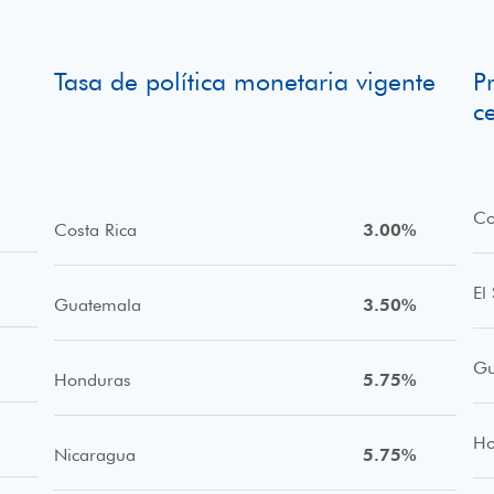
Tasa de política monetaria vigente
P
c
6
Co
Costa Rica
3.00%
El
Guatemala
3.50%
Gu
Honduras
5.75%
Ho
Nicaragua
5.75%