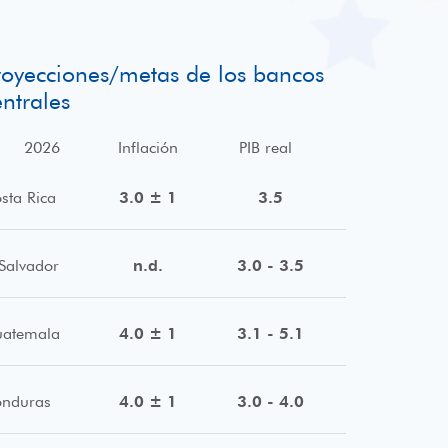
royecciones/metas de los bancos
entrales
2026
Inflación
PIB real
sta Rica
3.0 ± 1
3.5
 Salvador
n.d.
3.0 - 3.5
atemala
4.0 ± 1
3.1 - 5.1
nduras
4.0 ± 1
3.0 - 4.0