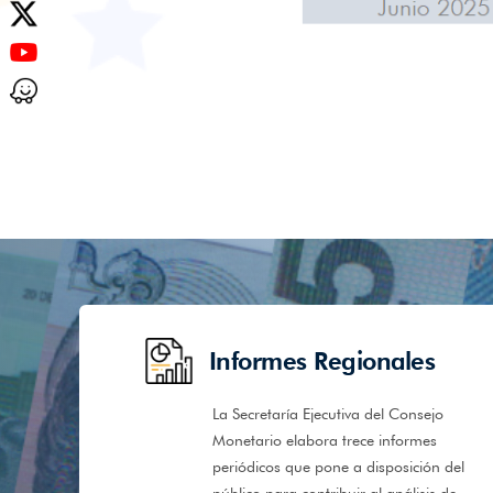
Encuéntranos en X
Encuéntranos en Youtube
Encuéntranos en Waze
Informes Regionales
La Secretaría Ejecutiva del Consejo
Monetario elabora trece informes
periódicos que pone a disposición del
público para contribuir al análisis de