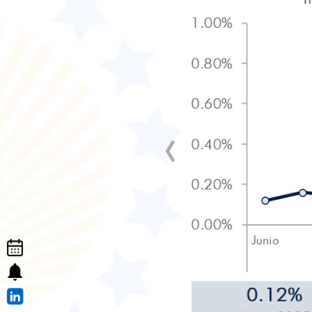
‹
Calendario de actividades
Suscribase al boletín
Síguenos en LinkedIn