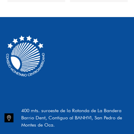
400 mts. suroeste de la Rotonda de La Bandera
Barrio Dent, Contiguo al BANHVI, San Pedro de
Montes de Oca.