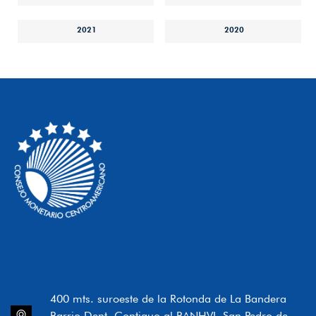
2021
2020
400 mts. suroeste de la Rotonda de La Bandera
Barrio Dent, Contiguo al BANHVI, San Pedro de