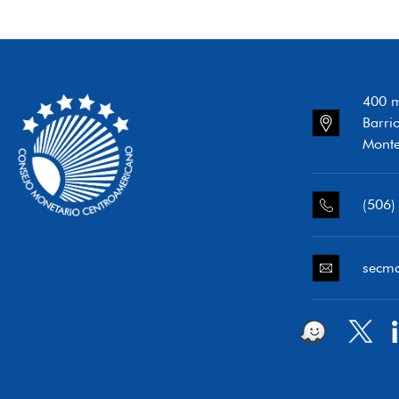
400 m
Barri
Monte
(506)
secm