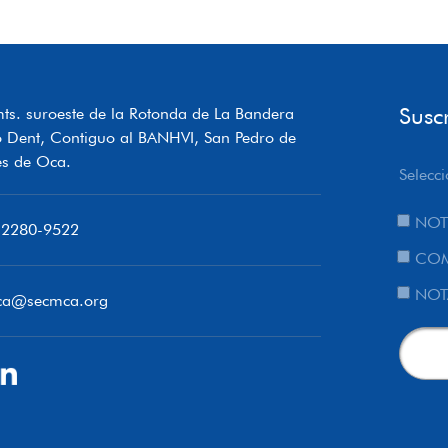
Susc
ts. suroeste de la Rotonda de La Bandera
o Dent, Contiguo al BANHVI, San Pedro de
s de Oca.
Selecci
NOT
 2280-9522
COM
NOT
ca@secmca.org