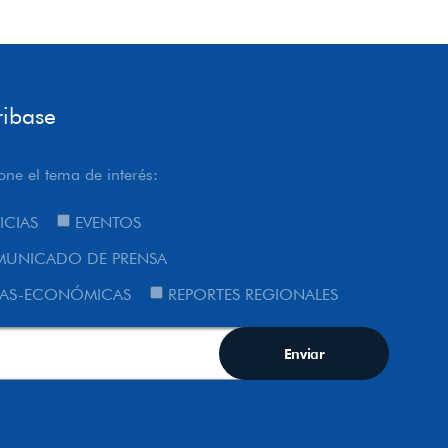
ribase
one el tema de interés:
ICIAS
EVENTOS
UNICADO DE PRENSA
AS-ECONÓMICAS
REPORTES REGIONALES