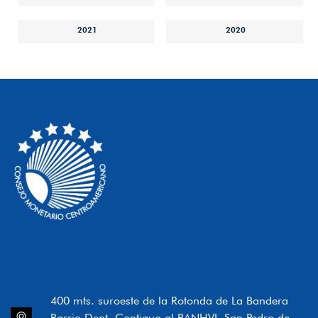
2021
2020
400 mts. suroeste de la Rotonda de La Bandera
Barrio Dent, Contiguo al BANHVI, San Pedro de