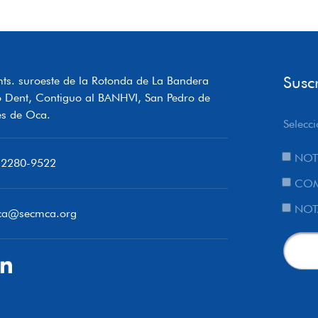
Susc
ts. suroeste de la Rotonda de La Bandera
o Dent, Contiguo al BANHVI, San Pedro de
s de Oca.
Selecci
NOT
 2280-9522
COM
NOT
ca@secmca.org