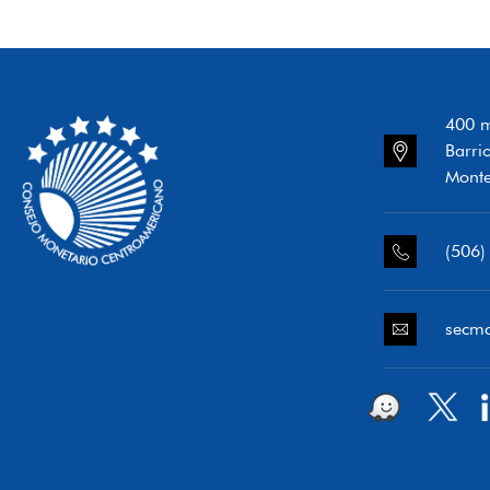
400 m
Barri
Monte
(506)
secm