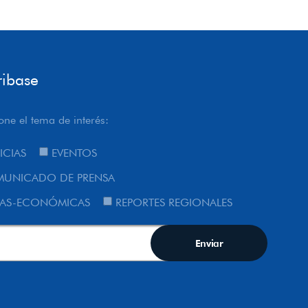
ribase
one el tema de interés:
ICIAS
EVENTOS
UNICADO DE PRENSA
AS-ECONÓMICAS
REPORTES REGIONALES