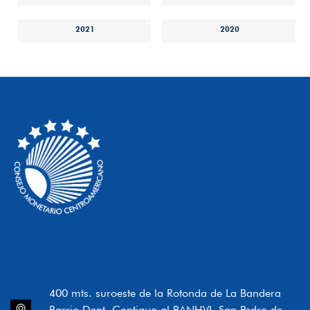
2021
2020
400 mts. suroeste de la Rotonda de La Bandera
Barrio Dent, Contiguo al BANHVI, San Pedro de