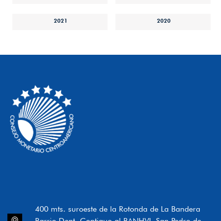
2021
2020
400 mts. suroeste de la Rotonda de La Bandera
Barrio Dent, Contiguo al BANHVI, San Pedro de