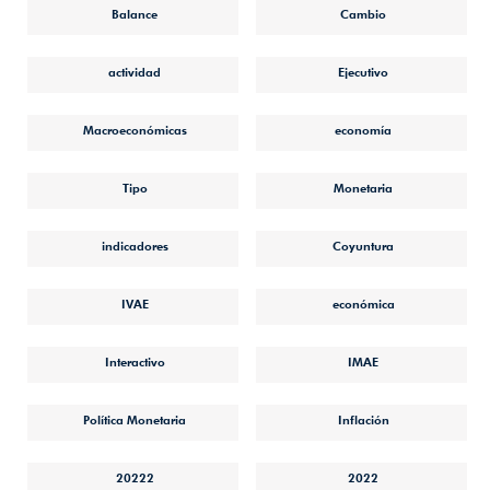
Balance
Cambio
actividad
Ejecutivo
Macroeconómicas
economía
Tipo
Monetaria
indicadores
Coyuntura
IVAE
económica
Interactivo
IMAE
Política Monetaria
Inflación
20222
2022