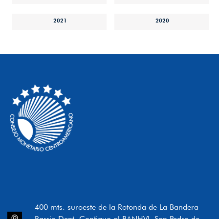
2021
2020
400 mts. suroeste de la Rotonda de La Bandera
Barrio Dent, Contiguo al BANHVI, San Pedro de