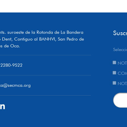
Susc
ts. suroeste de la Rotonda de La Bandera
o Dent, Contiguo al BANHVI, San Pedro de
s de Oca.
Selecci
NOT
 2280-9522
COM
NOT
ca@secmca.org