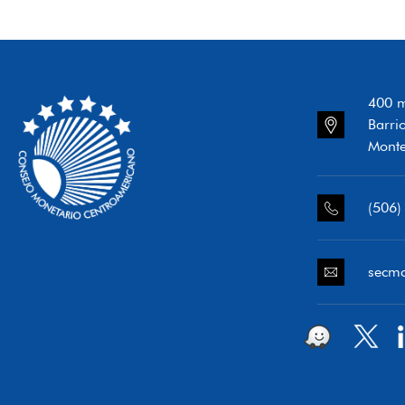
400 m
Barri
Monte
(506)
secm