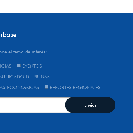
ribase
one el tema de interés:
ICIAS
EVENTOS
UNICADO DE PRENSA
AS-ECONÓMICAS
REPORTES REGIONALES