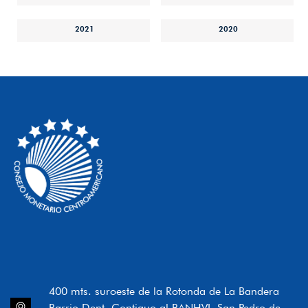
2021
2020
400 mts. suroeste de la Rotonda de La Bandera
Barrio Dent, Contiguo al BANHVI, San Pedro de