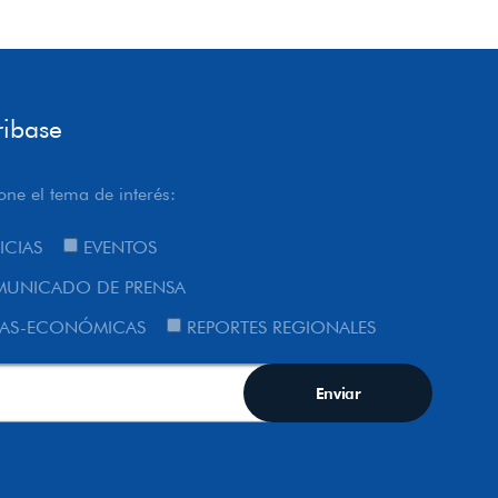
ribase
one el tema de interés:
ICIAS
EVENTOS
UNICADO DE PRENSA
AS-ECONÓMICAS
REPORTES REGIONALES