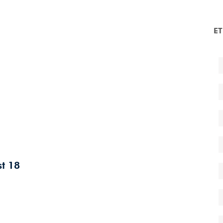
E
t 18