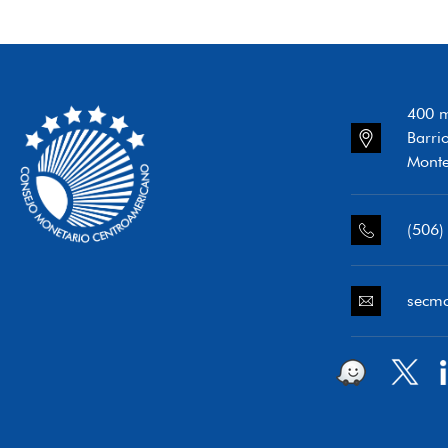
400 m
Barri
Monte
(506)
secm