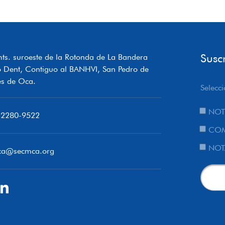
Susc
ts. suroeste de la Rotonda de La Bandera
o Dent, Contiguo al BANHVI, San Pedro de
s de Oca.
Selecci
NOT
 2280-9522
COM
NOT
ca@secmca.org