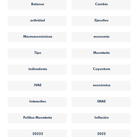
Balance
Cambio
actividad
Ejecutivo
Macroeconómicas
economía
Tipo
Monetaria
indicadores
Coyuntura
IVAE
económica
Interactivo
IMAE
Política Monetaria
Inflación
20222
2022