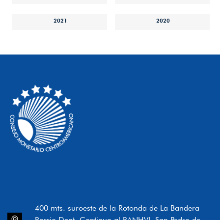
2021
2020
400 mts. suroeste de la Rotonda de La Bandera
Barrio Dent, Contiguo al BANHVI, San Pedro de