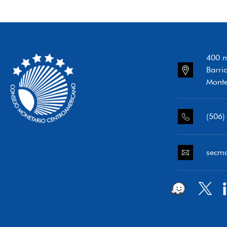
400 m
Barri
Monte
(506)
secm