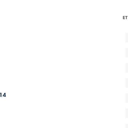
E
 14