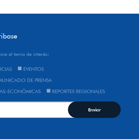
ribase
one el tema de interés:
ICIAS
EVENTOS
UNICADO DE PRENSA
AS-ECONÓMICAS
REPORTES REGIONALES