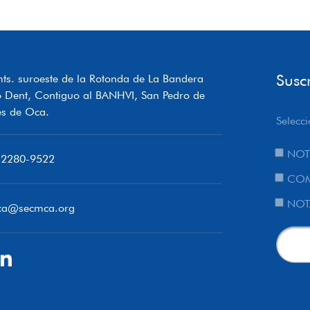
Susc
ts. suroeste de la Rotonda de La Bandera
o Dent, Contiguo al BANHVI, San Pedro de
s de Oca.
Selecci
NOT
 2280-9522
COM
NOT
ca@secmca.org