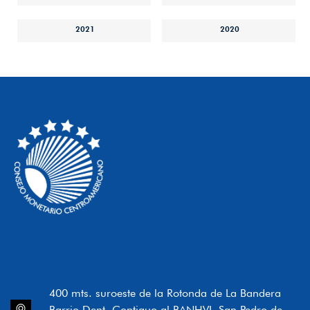
2021
2020
400 mts. suroeste de la Rotonda de La Bandera
Barrio Dent, Contiguo al BANHVI, San Pedro de