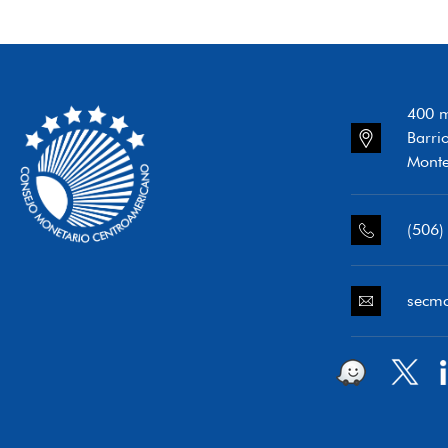
400 m
Barri
Monte
(506)
secm