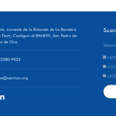
Susc
ts. suroeste de la Rotonda de La Bandera
o Dent, Contiguo al BANHVI, San Pedro de
s de Oca.
Selecci
NOT
 2280-9522
COM
NOT
ca@secmca.org