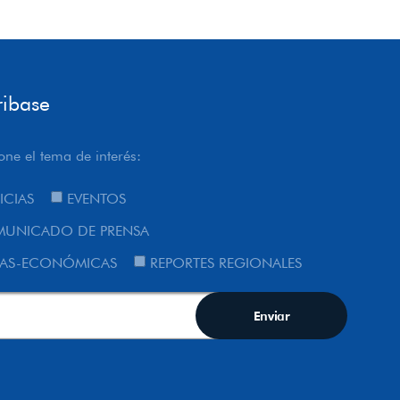
ribase
one el tema de interés:
ICIAS
EVENTOS
UNICADO DE PRENSA
AS-ECONÓMICAS
REPORTES REGIONALES