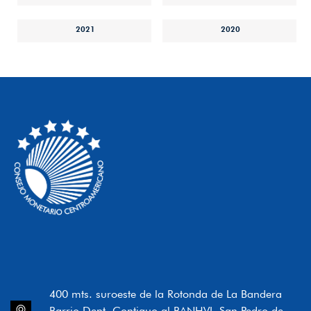
2021
2020
400 mts. suroeste de la Rotonda de La Bandera
Barrio Dent, Contiguo al BANHVI, San Pedro de