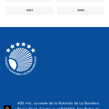
2021
2020
400 mts. suroeste de la Rotonda de La Bandera
Barrio Dent, Contiguo al BANHVI, San Pedro de