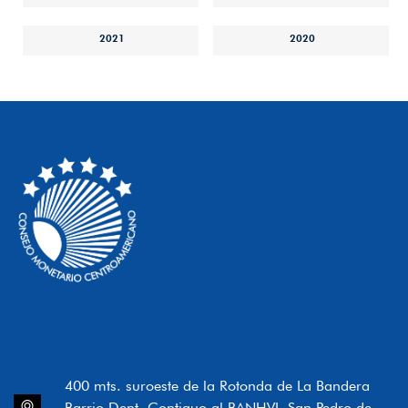
2021
2020
400 mts. suroeste de la Rotonda de La Bandera
Barrio Dent, Contiguo al BANHVI, San Pedro de