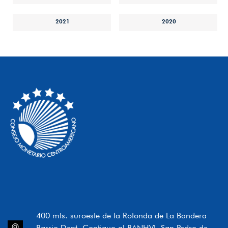
2021
2020
400 mts. suroeste de la Rotonda de La Bandera
Barrio Dent, Contiguo al BANHVI, San Pedro de