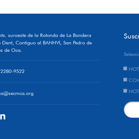
Susc
ts. suroeste de la Rotonda de La Bandera
o Dent, Contiguo al BANHVI, San Pedro de
s de Oca.
Selecci
NOT
 2280-9522
COM
NOT
ca@secmca.org