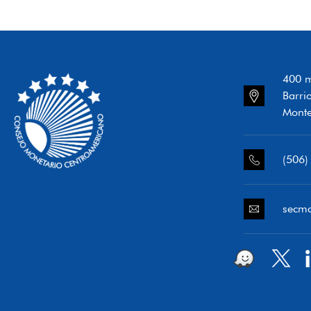
400 m
Barri
Monte
(506)
secm