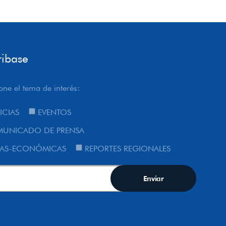
ribase
one el tema de interés:
ICIAS
EVENTOS
UNICADO DE PRENSA
AS-ECONÓMICAS
REPORTES REGIONALES