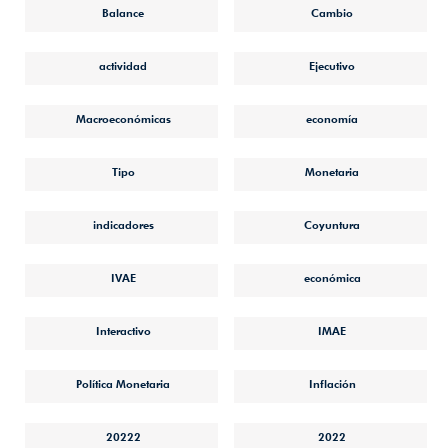
Balance
Cambio
actividad
Ejecutivo
Macroeconómicas
economía
Tipo
Monetaria
indicadores
Coyuntura
IVAE
económica
Interactivo
IMAE
Política Monetaria
Inflación
20222
2022