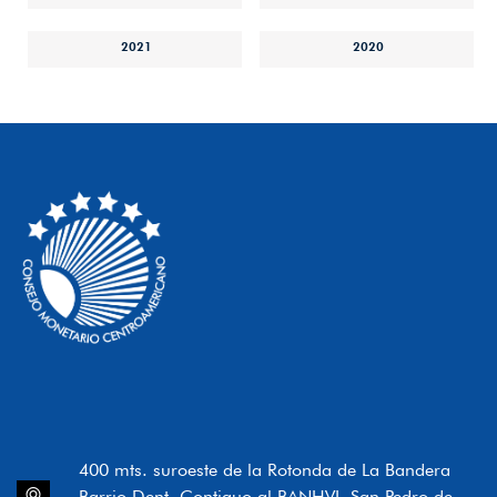
2021
2020
400 mts. suroeste de la Rotonda de La Bandera
Barrio Dent, Contiguo al BANHVI, San Pedro de