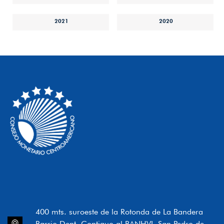
2021
2020
400 mts. suroeste de la Rotonda de La Bandera
Barrio Dent, Contiguo al BANHVI, San Pedro de