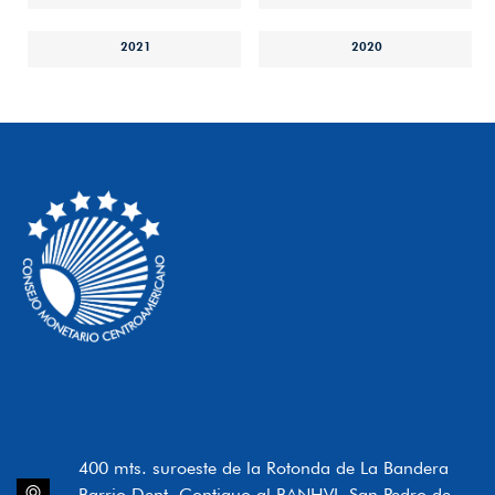
2021
2020
400 mts. suroeste de la Rotonda de La Bandera
Barrio Dent, Contiguo al BANHVI, San Pedro de