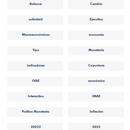
Balance
Cambio
actividad
Ejecutivo
Macroeconómicas
economía
Tipo
Monetaria
indicadores
Coyuntura
IVAE
económica
Interactivo
IMAE
Política Monetaria
Inflación
20222
2022