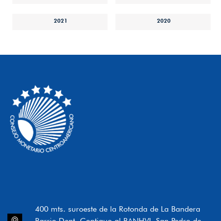
2021
2020
400 mts. suroeste de la Rotonda de La Bandera
Barrio Dent, Contiguo al BANHVI, San Pedro de