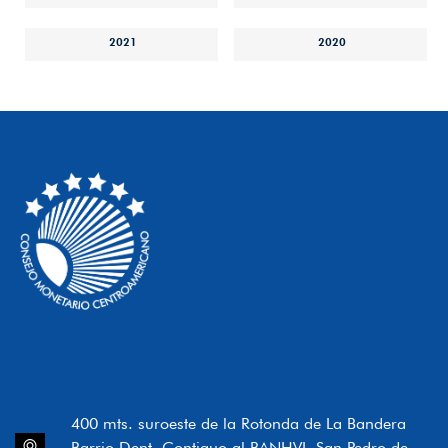
2021
2020
400 mts. suroeste de la Rotonda de La Bandera
Barrio Dent, Contiguo al BANHVI, San Pedro de