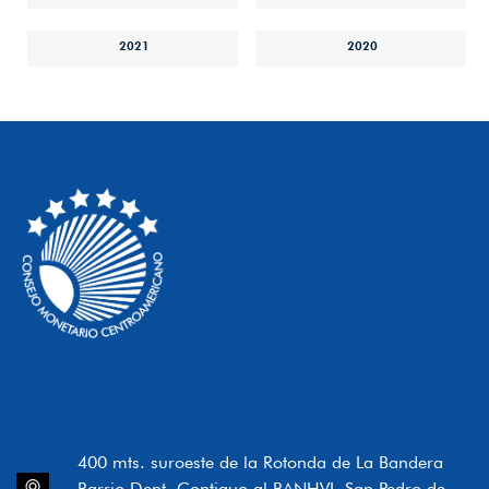
2021
2020
400 mts. suroeste de la Rotonda de La Bandera
Barrio Dent, Contiguo al BANHVI, San Pedro de