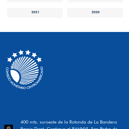
2021
2020
400 mts. suroeste de la Rotonda de La Bandera
Barrio Dent, Contiguo al BANHVI, San Pedro de