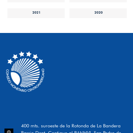
2021
2020
400 mts. suroeste de la Rotonda de La Bandera
Barrio Dent, Contiguo al BANHVI, San Pedro de