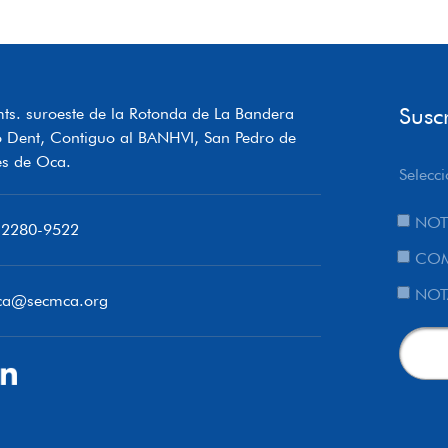
Susc
ts. suroeste de la Rotonda de La Bandera
o Dent, Contiguo al BANHVI, San Pedro de
s de Oca.
Selecci
NOT
 2280-9522
COM
NOT
ca@secmca.org