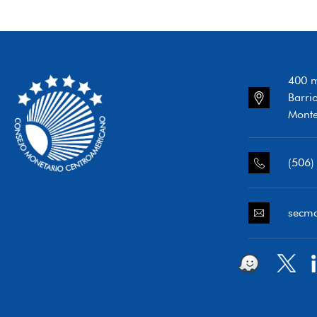
400 m
Barri
Monte
(506)
secm