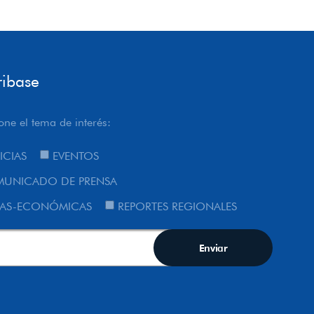
ribase
one el tema de interés:
ICIAS
EVENTOS
UNICADO DE PRENSA
AS-ECONÓMICAS
REPORTES REGIONALES