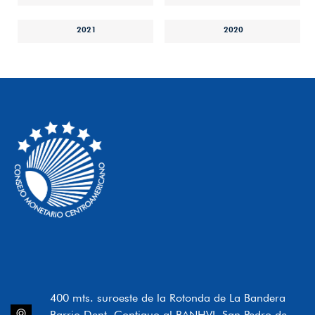
2021
2020
400 mts. suroeste de la Rotonda de La Bandera
Barrio Dent, Contiguo al BANHVI, San Pedro de