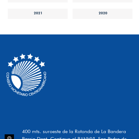
2021
2020
400 mts. suroeste de la Rotonda de La Bandera
Barrio Dent, Contiguo al BANHVI, San Pedro de