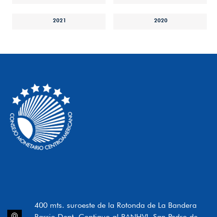
2021
2020
400 mts. suroeste de la Rotonda de La Bandera
Barrio Dent, Contiguo al BANHVI, San Pedro de