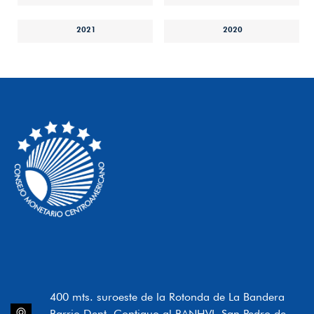
2021
2020
400 mts. suroeste de la Rotonda de La Bandera
Barrio Dent, Contiguo al BANHVI, San Pedro de