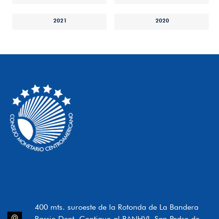
2021
2020
400 mts. suroeste de la Rotonda de La Bandera
Barrio Dent, Contiguo al BANHVI, San Pedro de