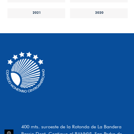
2021
2020
400 mts. suroeste de la Rotonda de La Bandera
Barrio Dent, Contiguo al BANHVI, San Pedro de