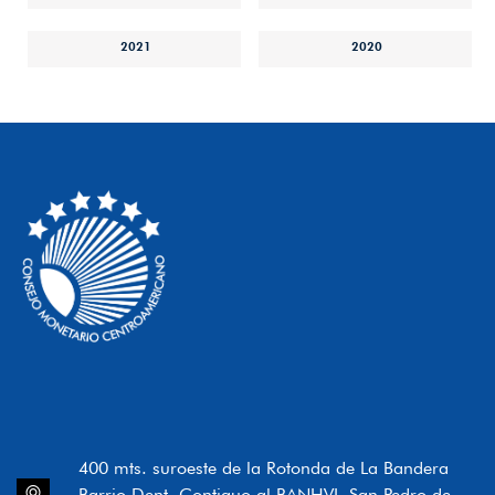
2021
2020
400 mts. suroeste de la Rotonda de La Bandera
Barrio Dent, Contiguo al BANHVI, San Pedro de