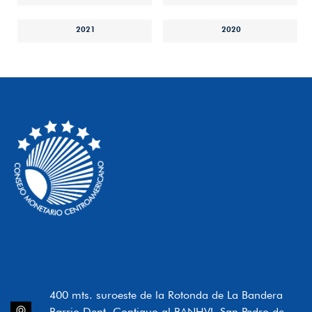
2021
2020
400 mts. suroeste de la Rotonda de La Bandera
Barrio Dent, Contiguo al BANHVI, San Pedro de