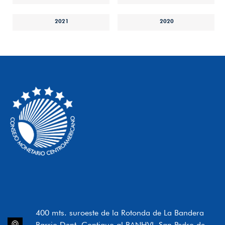
2021
2020
400 mts. suroeste de la Rotonda de La Bandera
Barrio Dent, Contiguo al BANHVI, San Pedro de