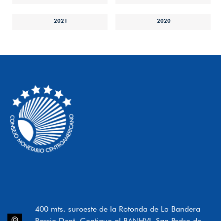
2021
2020
400 mts. suroeste de la Rotonda de La Bandera
Barrio Dent, Contiguo al BANHVI, San Pedro de