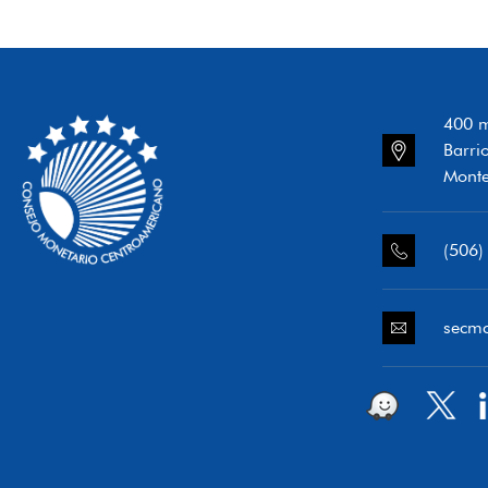
400 m
Barri
Monte
(506)
secm