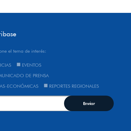
ribase
one el tema de interés:
ICIAS
EVENTOS
UNICADO DE PRENSA
AS-ECONÓMICAS
REPORTES REGIONALES