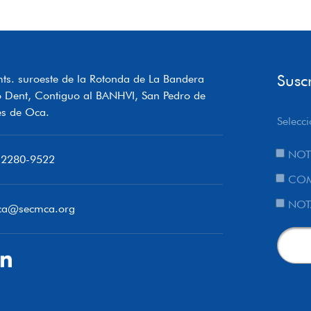
Susc
ts. suroeste de la Rotonda de La Bandera
o Dent, Contiguo al BANHVI, San Pedro de
s de Oca.
Selecci
NOT
 2280-9522
COM
NOT
ca@secmca.org