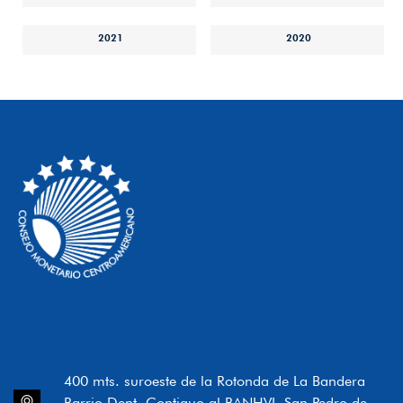
2021
2020
400 mts. suroeste de la Rotonda de La Bandera
Barrio Dent, Contiguo al BANHVI, San Pedro de