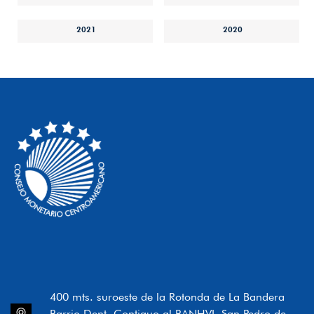
2021
2020
400 mts. suroeste de la Rotonda de La Bandera
Barrio Dent, Contiguo al BANHVI, San Pedro de