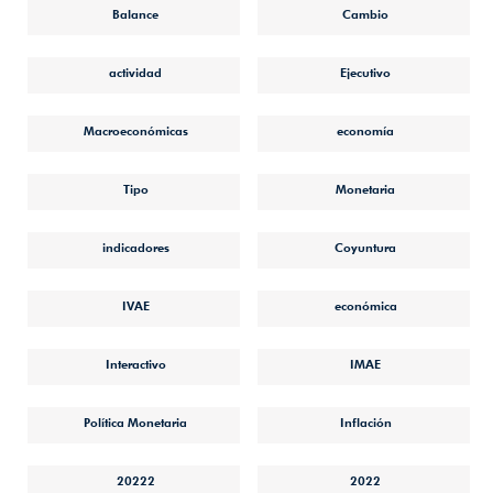
Balance
Cambio
actividad
Ejecutivo
Macroeconómicas
economía
Tipo
Monetaria
indicadores
Coyuntura
IVAE
económica
Interactivo
IMAE
Política Monetaria
Inflación
20222
2022