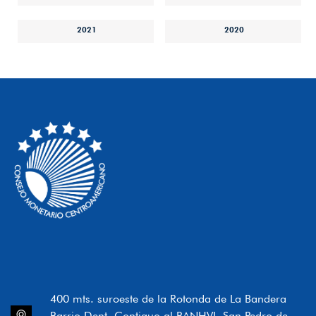
2021
2020
400 mts. suroeste de la Rotonda de La Bandera
Barrio Dent, Contiguo al BANHVI, San Pedro de