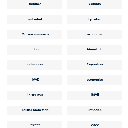
Balance
Cambio
actividad
Ejecutivo
Macroeconómicas
economía
Tipo
Monetaria
indicadores
Coyuntura
IVAE
económica
Interactivo
IMAE
Política Monetaria
Inflación
20222
2022