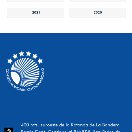
2021
2020
400 mts. suroeste de la Rotonda de La Bandera
Barrio Dent, Contiguo al BANHVI, San Pedro de