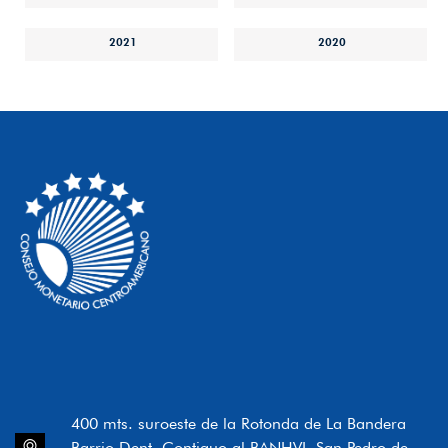
2021
2020
400 mts. suroeste de la Rotonda de La Bandera
Barrio Dent, Contiguo al BANHVI, San Pedro de